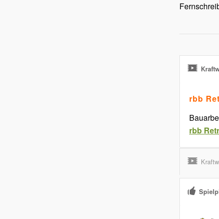
Fernschrei
Kraft
rbb Re
Bauarbei
rbb Ret
Kraftw
Spielp