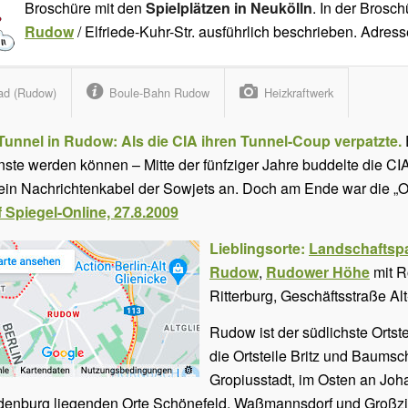
Broschüre mit den
Spielplätzen in Neukölln
. In der Brosch
Rudow
/ Elfriede-Kuhr-Str. ausführlich beschrieben. Adres
fad (Rudow)
Boule-Bahn Rudow
Heizkraftwerk
unnel in Rudow: Als die CIA ihren Tunnel-Coup verpatzte.
te werden können – Mitte der fünfziger Jahre buddelte die CIA
ein Nachrichtenkabel der Sowjets an. Doch am Ende war die „Op
f Spiegel-Online, 27.8.2009
Lieblingsorte:
Landschaftspa
Rudow
,
Rudower Höhe
mit R
Ritterburg, Geschäftsstraße A
Rudow ist der südlichste Ortst
die Ortsteile Britz und Baum
Gropiusstadt, im Osten an Joh
ndenburg liegenden Orte Schönefeld, Waßmannsdorf und Großzi