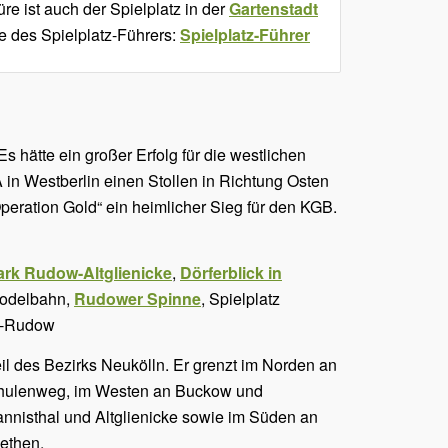
üre ist auch der Spielplatz in der
Gartenstadt
se des Spielplatz-Führers:
Spielplatz-Führer
Es hätte ein großer Erfolg für die westlichen
 in Westberlin einen Stollen in Richtung Osten
eration Gold“ ein heimlicher Sieg für den KGB.
rk Rudow-Altglienicke
,
Dörferblick in
odelbahn,
Rudower Spinne
, Spielplatz
lt-Rudow
eil des Bezirks Neukölln. Er grenzt im Norden an
schulenweg, im Westen an Buckow und
annisthal und Altglienicke sowie im Süden an
ethen.