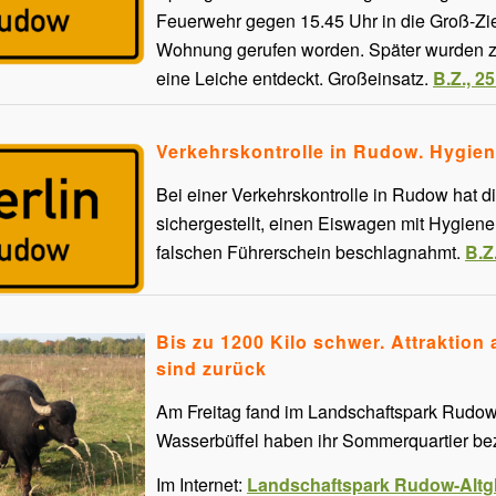
Feuerwehr gegen 15.45 Uhr in die Groß-Zie
Wohnung gerufen worden. Später wurden z
eine Leiche entdeckt. Großeinsatz.
B.Z., 2
Verkehrskontrolle in Rudow. Hygiene
Bei einer Verkehrskontrolle in Rudow hat d
sichergestellt, einen Eiswagen mit Hygie
falschen Führerschein beschlagnahmt.
B.Z
Bis zu 1200 Kilo schwer. Attraktion
sind zurück
Am Freitag fand im Landschaftspark Rudow-A
Wasserbüffel haben ihr Sommerquartier b
Im Internet:
Landschaftspark Rudow-Altgl