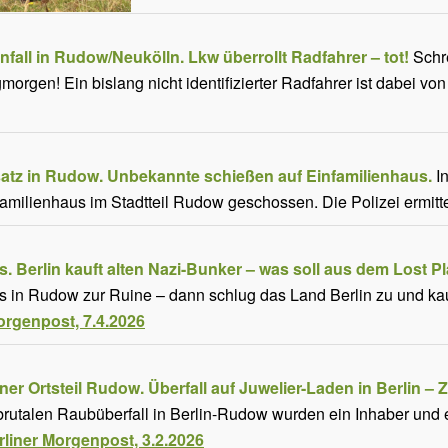
fall in Rudow/Neukölln. Lkw überrollt Radfahrer – tot!
Schre
orgen! Ein bislang nicht identifizierter Radfahrer ist dabei vo
satz in Rudow. Unbekannte schießen auf Einfamilienhaus.
I
familienhaus im Stadtteil Rudow geschossen. Die Polizei ermitte
s.
Berlin kauft alten Nazi-Bunker – was soll aus dem Lost 
 in Rudow zur Ruine – dann schlug das Land Berlin zu und kauf
orgenpost, 7.4.2026
ner Ortsteil Rudow. Überfall auf Juwelier-Laden in Berlin –
rutalen Raubüberfall in Berlin-Rudow wurden ein Inhaber und e
rliner Morgenpost, 3.2.2026