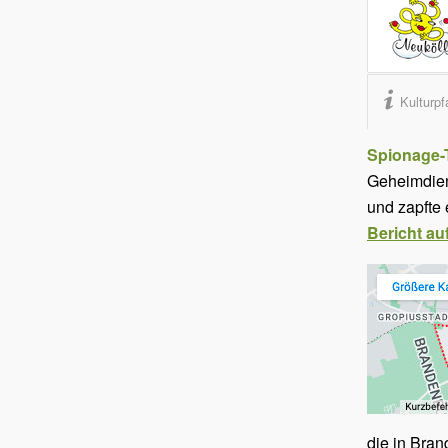
Kulturp
Spionage-T
Geheimdiens
und zapfte 
Bericht au
die in Bra