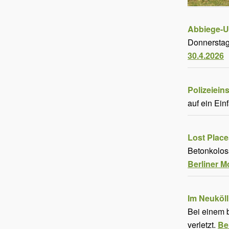
Abbiege-Un
Donnerstagm
30.4.2026
Polizeiein
auf ein Ein
Lost Place
Betonkoloss
Berliner M
Im Neuköll
Bei einem b
verletzt.
Be